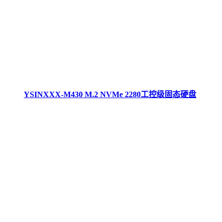
YSINXXX-M430 M.2 NVMe 2280工控级固态硬盘