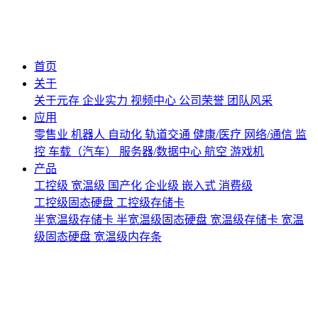
首页
关于
关于元存
企业实力
视频中心
公司荣誉
团队风采
应用
零售业
机器人
自动化
轨道交通
健康/医疗
网络/通信
监
控
车载（汽车）
服务器/数据中心
航空
游戏机
产品
工控级
宽温级
国产化
企业级
嵌入式
消费级
工控级固态硬盘
工控级存储卡
半宽温级存储卡
半宽温级固态硬盘
宽温级存储卡
宽温
级固态硬盘
宽温级内存条