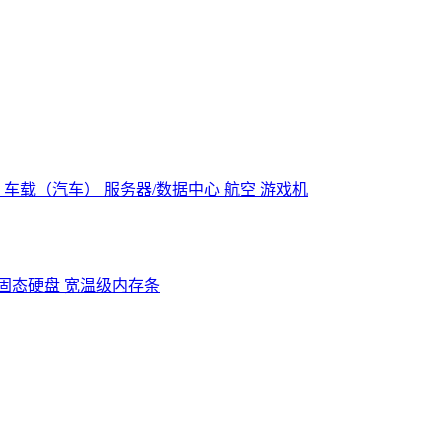
控
车载（汽车）
服务器/数据中心
航空
游戏机
固态硬盘
宽温级内存条