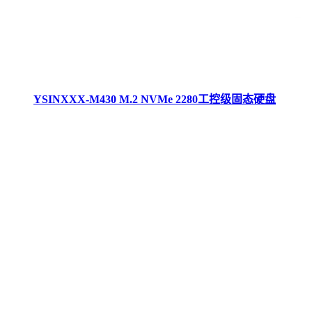
YSINXXX-M430 M.2 NVMe 2280工控级固态硬盘