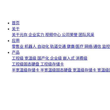
首页
关于
关于元存
企业实力
视频中心
公司荣誉
团队风采
应用
零售业
机器人
自动化
轨道交通
健康/医疗
网络/通信
监
产品
工控级
宽温级
国产化
企业级
嵌入式
消费级
工控级固态硬盘
工控级存储卡
半宽温级存储卡
半宽温级固态硬盘
宽温级存储卡
宽温级