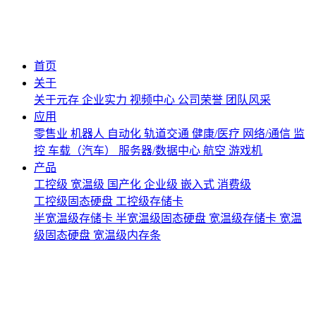
首页
关于
关于元存
企业实力
视频中心
公司荣誉
团队风采
应用
零售业
机器人
自动化
轨道交通
健康/医疗
网络/通信
监
控
车载（汽车）
服务器/数据中心
航空
游戏机
产品
工控级
宽温级
国产化
企业级
嵌入式
消费级
工控级固态硬盘
工控级存储卡
半宽温级存储卡
半宽温级固态硬盘
宽温级存储卡
宽温
级固态硬盘
宽温级内存条