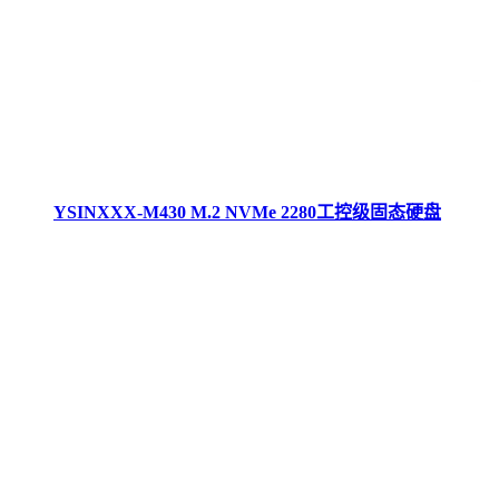
YSINXXX-M430 M.2 NVMe 2280工控级固态硬盘