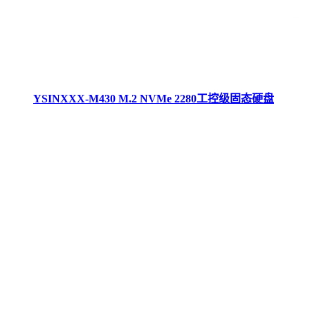
YSINXXX-M430 M.2 NVMe 2280工控级固态硬盘