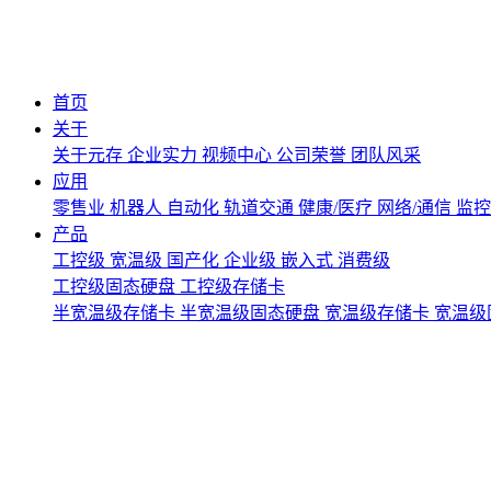
首页
关于
关于元存
企业实力
视频中心
公司荣誉
团队风采
应用
零售业
机器人
自动化
轨道交通
健康/医疗
网络/通信
监
产品
工控级
宽温级
国产化
企业级
嵌入式
消费级
工控级固态硬盘
工控级存储卡
半宽温级存储卡
半宽温级固态硬盘
宽温级存储卡
宽温级