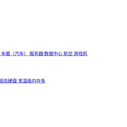
控
车载（汽车）
服务器/数据中心
航空
游戏机
固态硬盘
宽温级内存条