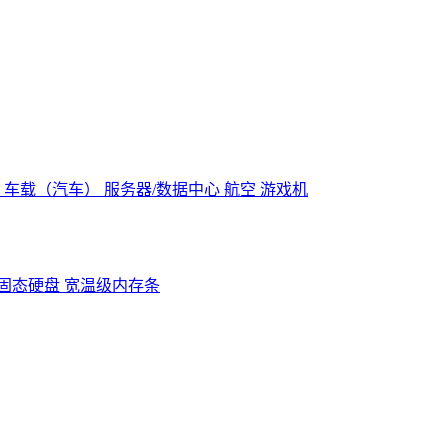
控
车载（汽车）
服务器/数据中心
航空
游戏机
固态硬盘
宽温级内存条