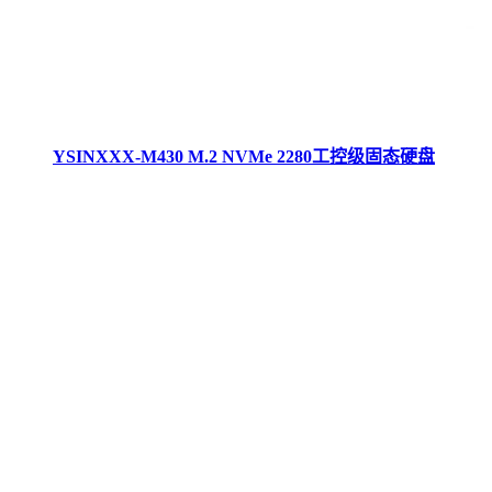
YSINXXX-M430 M.2 NVMe 2280工控级固态硬盘