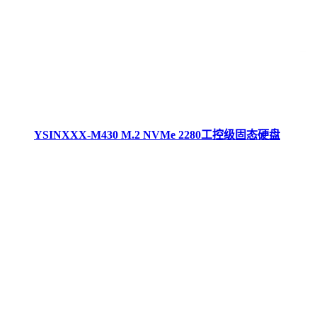
YSINXXX-M430 M.2 NVMe 2280工控级固态硬盘