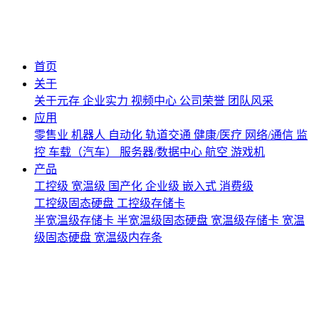
首页
关于
关于元存
企业实力
视频中心
公司荣誉
团队风采
应用
零售业
机器人
自动化
轨道交通
健康/医疗
网络/通信
监
控
车载（汽车）
服务器/数据中心
航空
游戏机
产品
工控级
宽温级
国产化
企业级
嵌入式
消费级
工控级固态硬盘
工控级存储卡
半宽温级存储卡
半宽温级固态硬盘
宽温级存储卡
宽温
级固态硬盘
宽温级内存条