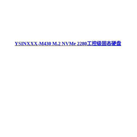
YSINXXX-M430 M.2 NVMe 2280工控级固态硬盘