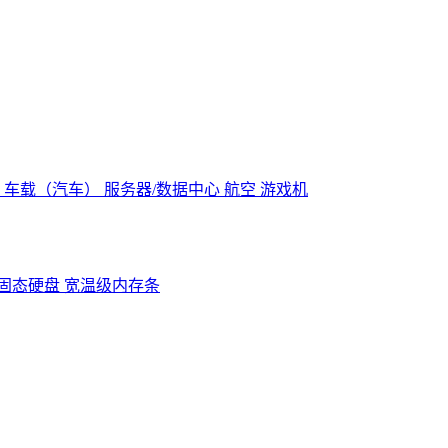
控
车载（汽车）
服务器/数据中心
航空
游戏机
固态硬盘
宽温级内存条