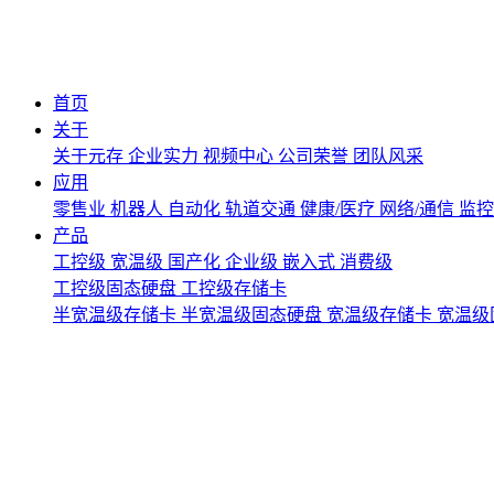
首页
关于
关于元存
企业实力
视频中心
公司荣誉
团队风采
应用
零售业
机器人
自动化
轨道交通
健康/医疗
网络/通信
监
产品
工控级
宽温级
国产化
企业级
嵌入式
消费级
工控级固态硬盘
工控级存储卡
半宽温级存储卡
半宽温级固态硬盘
宽温级存储卡
宽温级