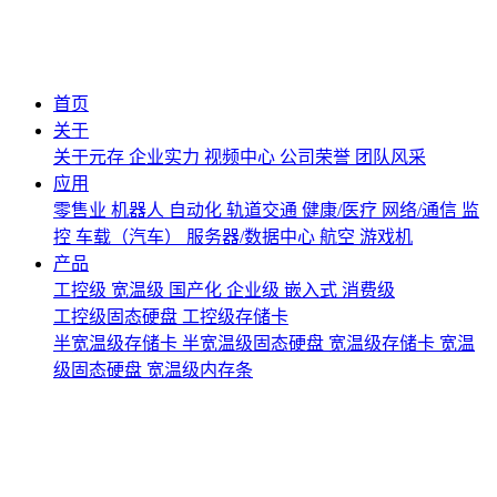
首页
关于
关于元存
企业实力
视频中心
公司荣誉
团队风采
应用
零售业
机器人
自动化
轨道交通
健康/医疗
网络/通信
监
控
车载（汽车）
服务器/数据中心
航空
游戏机
产品
工控级
宽温级
国产化
企业级
嵌入式
消费级
工控级固态硬盘
工控级存储卡
半宽温级存储卡
半宽温级固态硬盘
宽温级存储卡
宽温
级固态硬盘
宽温级内存条