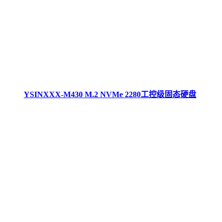
YSINXXX-M430 M.2 NVMe 2280工控级固态硬盘