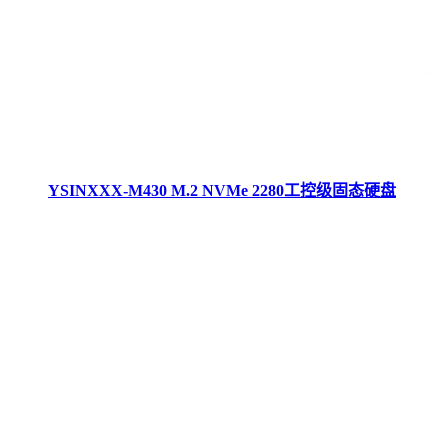
YSINXXX-M430 M.2 NVMe 2280工控级固态硬盘