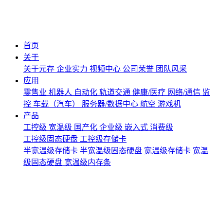
首页
关于
关于元存
企业实力
视频中心
公司荣誉
团队风采
应用
零售业
机器人
自动化
轨道交通
健康/医疗
网络/通信
监
控
车载（汽车）
服务器/数据中心
航空
游戏机
产品
工控级
宽温级
国产化
企业级
嵌入式
消费级
工控级固态硬盘
工控级存储卡
半宽温级存储卡
半宽温级固态硬盘
宽温级存储卡
宽温
级固态硬盘
宽温级内存条