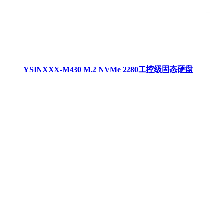
YSINXXX-M430 M.2 NVMe 2280工控级固态硬盘