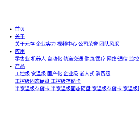
首页
关于
关于元存
企业实力
视频中心
公司荣誉
团队风采
应用
零售业
机器人
自动化
轨道交通
健康/医疗
网络/通信
监
产品
工控级
宽温级
国产化
企业级
嵌入式
消费级
工控级固态硬盘
工控级存储卡
半宽温级存储卡
半宽温级固态硬盘
宽温级存储卡
宽温级