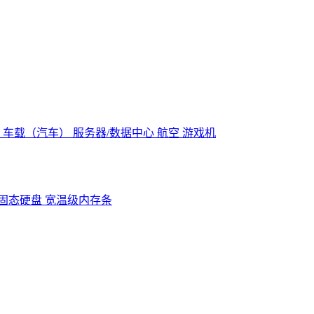
控
车载（汽车）
服务器/数据中心
航空
游戏机
固态硬盘
宽温级内存条