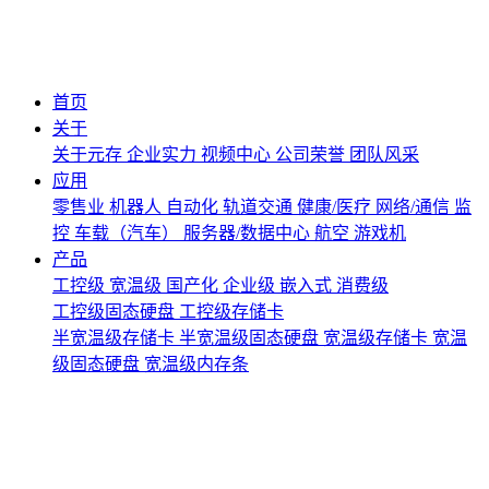
首页
关于
关于元存
企业实力
视频中心
公司荣誉
团队风采
应用
零售业
机器人
自动化
轨道交通
健康/医疗
网络/通信
监
控
车载（汽车）
服务器/数据中心
航空
游戏机
产品
工控级
宽温级
国产化
企业级
嵌入式
消费级
工控级固态硬盘
工控级存储卡
半宽温级存储卡
半宽温级固态硬盘
宽温级存储卡
宽温
级固态硬盘
宽温级内存条