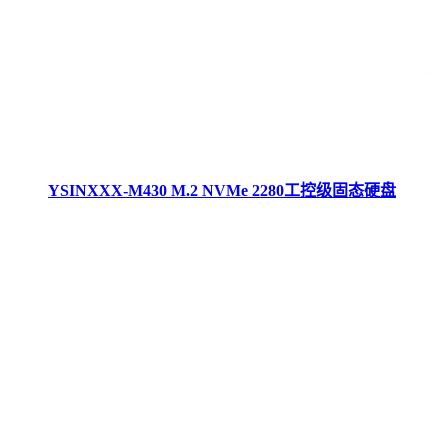
YSINXXX-M430 M.2 NVMe 2280工控级固态硬盘