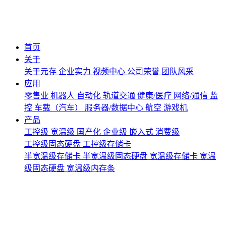
首页
关于
关于元存
企业实力
视频中心
公司荣誉
团队风采
应用
零售业
机器人
自动化
轨道交通
健康/医疗
网络/通信
监
控
车载（汽车）
服务器/数据中心
航空
游戏机
产品
工控级
宽温级
国产化
企业级
嵌入式
消费级
工控级固态硬盘
工控级存储卡
半宽温级存储卡
半宽温级固态硬盘
宽温级存储卡
宽温
级固态硬盘
宽温级内存条