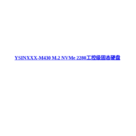
YSINXXX-M430 M.2 NVMe 2280工控级固态硬盘