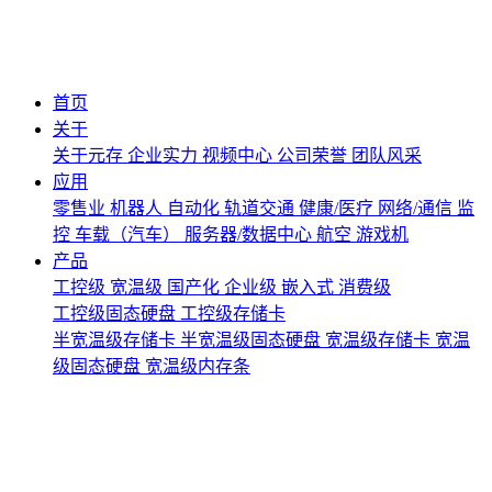
首页
关于
关于元存
企业实力
视频中心
公司荣誉
团队风采
应用
零售业
机器人
自动化
轨道交通
健康/医疗
网络/通信
监
控
车载（汽车）
服务器/数据中心
航空
游戏机
产品
工控级
宽温级
国产化
企业级
嵌入式
消费级
工控级固态硬盘
工控级存储卡
半宽温级存储卡
半宽温级固态硬盘
宽温级存储卡
宽温
级固态硬盘
宽温级内存条