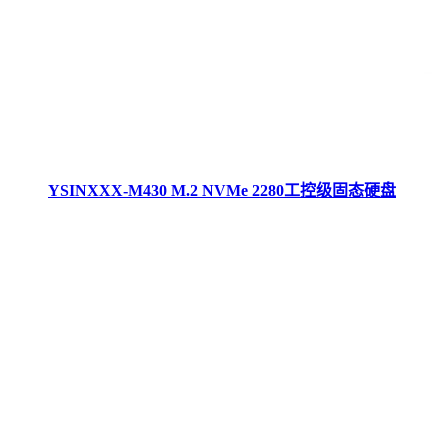
YSINXXX-M430 M.2 NVMe 2280工控级固态硬盘