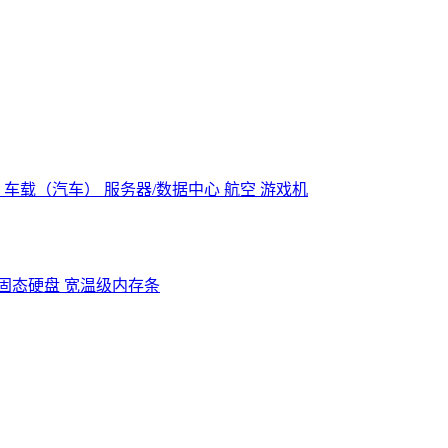
控
车载（汽车）
服务器/数据中心
航空
游戏机
固态硬盘
宽温级内存条