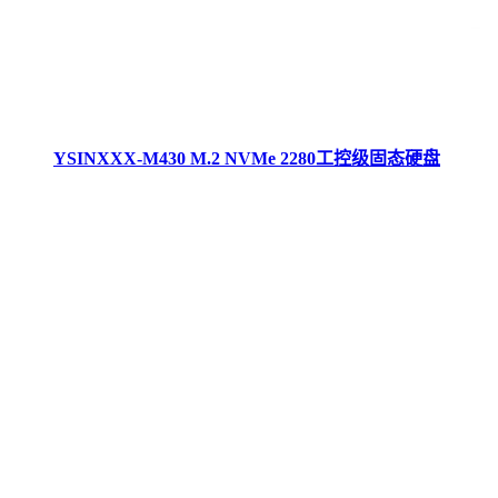
YSINXXX-M430 M.2 NVMe 2280工控级固态硬盘