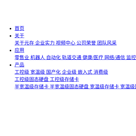
首页
关于
关于元存
企业实力
视频中心
公司荣誉
团队风采
应用
零售业
机器人
自动化
轨道交通
健康/医疗
网络/通信
监
产品
工控级
宽温级
国产化
企业级
嵌入式
消费级
工控级固态硬盘
工控级存储卡
半宽温级存储卡
半宽温级固态硬盘
宽温级存储卡
宽温级