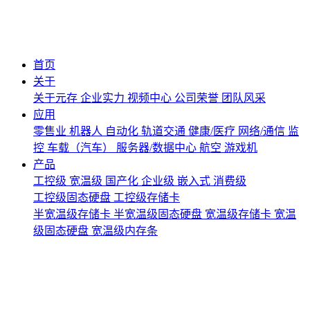
首页
关于
关于元存
企业实力
视频中心
公司荣誉
团队风采
应用
零售业
机器人
自动化
轨道交通
健康/医疗
网络/通信
监
控
车载（汽车）
服务器/数据中心
航空
游戏机
产品
工控级
宽温级
国产化
企业级
嵌入式
消费级
工控级固态硬盘
工控级存储卡
半宽温级存储卡
半宽温级固态硬盘
宽温级存储卡
宽温
级固态硬盘
宽温级内存条