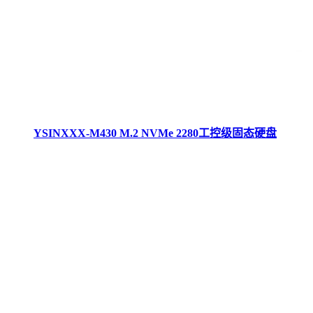
YSINXXX-M430 M.2 NVMe 2280工控级固态硬盘