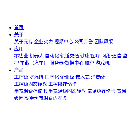
首页
关于
关于元存
企业实力
视频中心
公司荣誉
团队风采
应用
零售业
机器人
自动化
轨道交通
健康/医疗
网络/通信
监
控
车载（汽车）
服务器/数据中心
航空
游戏机
产品
工控级
宽温级
国产化
企业级
嵌入式
消费级
工控级固态硬盘
工控级存储卡
半宽温级存储卡
半宽温级固态硬盘
宽温级存储卡
宽温
级固态硬盘
宽温级内存条