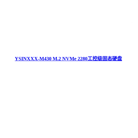
YSINXXX-M430 M.2 NVMe 2280工控级固态硬盘