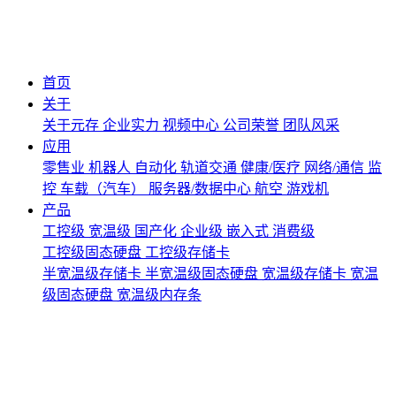
首页
关于
关于元存
企业实力
视频中心
公司荣誉
团队风采
应用
零售业
机器人
自动化
轨道交通
健康/医疗
网络/通信
监
控
车载（汽车）
服务器/数据中心
航空
游戏机
产品
工控级
宽温级
国产化
企业级
嵌入式
消费级
工控级固态硬盘
工控级存储卡
半宽温级存储卡
半宽温级固态硬盘
宽温级存储卡
宽温
级固态硬盘
宽温级内存条