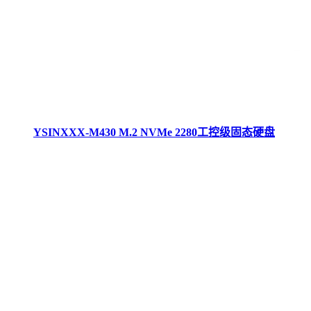
YSINXXX-M430 M.2 NVMe 2280工控级固态硬盘