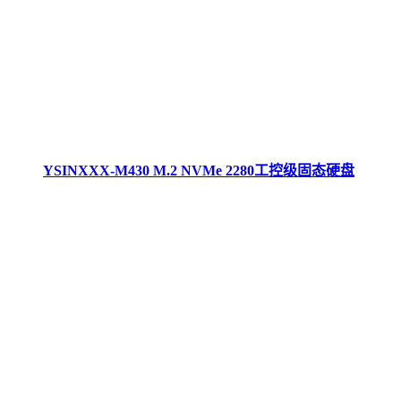
YSINXXX-M430 M.2 NVMe 2280工控级固态硬盘