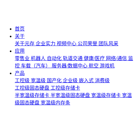
首页
关于
关于元存
企业实力
视频中心
公司荣誉
团队风采
应用
零售业
机器人
自动化
轨道交通
健康/医疗
网络/通信
监
控
车载（汽车）
服务器/数据中心
航空
游戏机
产品
工控级
宽温级
国产化
企业级
嵌入式
消费级
工控级固态硬盘
工控级存储卡
半宽温级存储卡
半宽温级固态硬盘
宽温级存储卡
宽温
级固态硬盘
宽温级内存条