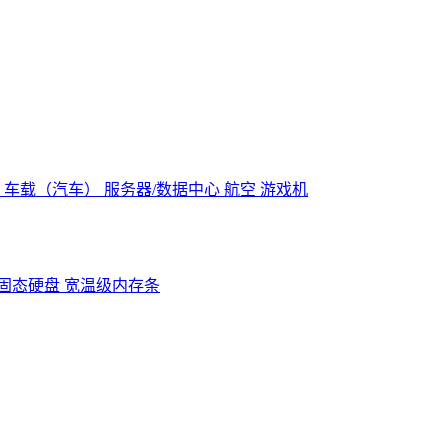
控
车载（汽车）
服务器/数据中心
航空
游戏机
固态硬盘
宽温级内存条