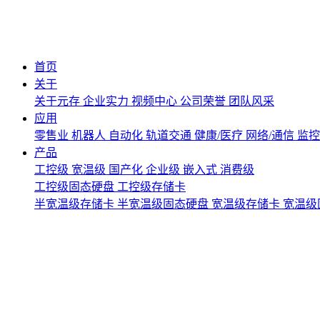
首页
关于
关于元存
企业实力
视频中心
公司荣誉
团队风采
应用
零售业
机器人
自动化
轨道交通
健康/医疗
网络/通信
监
产品
工控级
宽温级
国产化
企业级
嵌入式
消费级
工控级固态硬盘
工控级存储卡
半宽温级存储卡
半宽温级固态硬盘
宽温级存储卡
宽温级