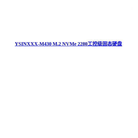
YSINXXX-M430 M.2 NVMe 2280工控级固态硬盘